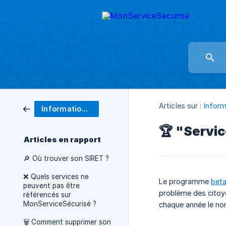
Articles sur :
Inform
Informations génériques
🏆 "Servic
Articles en rapport
🔎 Où trouver son SIRET ?
❌ Quels services ne
Le programme
beta
peuvent pas être
problème des citoye
référencés sur
MonServiceSécurisé ?
chaque année le n
🗑️ Comment supprimer son