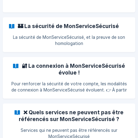
🏰 La sécurité de MonServiceSécurisé
La sécurité de MonServiceSécurisé, et la preuve de son
homologation
🔐 La connexion à MonServiceSécurisé
évolue !
Pour renforcer la sécurité de votre compte, les modalités
de connexion à MonServiceSécurisé évoluent. 👉 À partir
de mars 2026, la connexion se fera exclusivement via
ProConnect, le moyen d'authentification commun des
services numériques de l'Etat pour les professionnels,
❌ Quels services ne peuvent pas être
intégrant une authentification multifactorielle (MFA). Etape
référencés sur MonServiceSécurisé ?
1 : Se connecter avec ProConnect Selon votre situation,
trois cas sont possibles : Vous avez déjà un compte
Services qui ne peuvent pas être référencés sur
ProConnect avec la même adresse e-m
MonServiceSécurisé