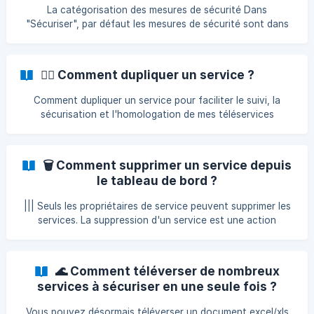
partielles sont comptabilisées dans le calcul de l'indice
La catégorisation des mesures de sécurité Dans
cyber personnalisé. Les
"Sécuriser", par défaut les mesures de sécurité sont dans
l'onglet "Statut à définir". 2 possibilités : Si vous mettez le
statut "en cours" ou "partiel" à vos mesures, celles-ci
seront déplacées dans l'onglet "En action". Si vous mettez
👯‍♀️ Comment dupliquer un service ?
le statut "fait" ou "non pris en compte" à vos mesures,
celles-ci seront déplacées dans l'onglet "Traité". ![]
Comment dupliquer un service pour faciliter le suivi, la
(https://storage.crisp.chat/users/helpdesk/website/cc500b
sécurisation et l'homologation de mes téléservices
262ef18000/plan-daction-3-1_1avof7p.pn
🗑️ Comment supprimer un service depuis
le tableau de bord ?
||| Seuls les propriétaires de service peuvent supprimer les
services. La suppression d'un service est une action
irréversible. Assurez-vous de ne supprimer que les services
dont vous n'avez plus besoin. Accédez à votre tableau de
bord : Connectez-vous à votre compte
🌊 Comment téléverser de nombreux
MonServiceSécurisé. Cliquez sur "Tableau de bord" dans le
services à sécuriser en une seule fois ?
menu principal. Sélectionnez le service à supprimer :
Repérez le service que vous souhaitez supprimer dans la
Vous pouvez désormais téléverser un document excel/xls