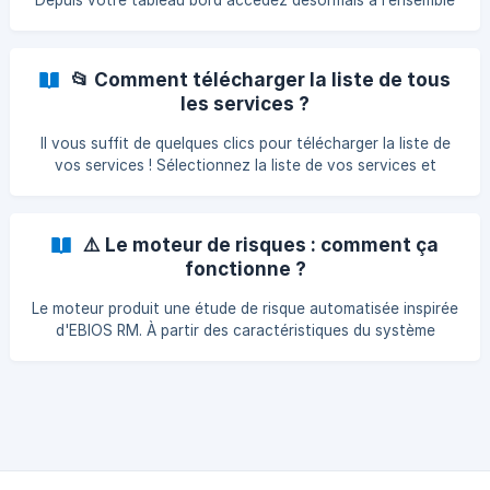
Depuis votre tableau bord accédez désormais à l’ensemble
des mesures du référentiel ANSSI et CNIL dans une liste
unique et centralisée. Vous pouvez télécharger la liste en
csv Pour chaque
📂 Comment télécharger la liste de tous
les services ?
Il vous suffit de quelques clics pour télécharger la liste de
vos services ! Sélectionnez la liste de vos services et
cliquez sur "exporter la sélection" Cliquez sur "Télécharger"
dans le tiroir qui s'affiche L'export se fera au format csv.
⚠️ Le moteur de risques : comment ça
fonctionne ?
Le moteur produit une étude de risque automatisée inspirée
d'EBIOS RM. À partir des caractéristiques du système
d'information, il identifie les risques usuels, leur attribue
une gravité et une vraisemblance, puis en déduit les
mesures à prioriser. Cette FAQ explique sa logique de
fonctionnement — pas le contenu des risques eux-mêmes.