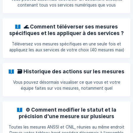
liste des services enregistrés.
contenant tous vos services numériques que vous
souhaitez sécuriser / qui sont déjà homologués. Ainsi vous
pourrez tous les visualiser sur votre tableau de bord et
piloter plus facilement leur sécurisation. Comment faire ? 1-
🌊 Comment téléverser ses mesures
Dans votre tableau de bord, cliquez sur le bouton
spécifiques et les appliquer à des services ?
"Téléverser des services" Vous pouvez téléverser 250
services maximum. ![]
Téléversez vos mesures spécifiques en une seule fois et
(https://storage.crisp.chat/users/helpdesk/website/-/c/c/5/
appliquez les aux services de votre choix (40 mesures max)
0/cc500b262ef18000/risq
Depuis votre tableau bord cliquez sur "Liste de mesures".
En plus des mesures ANSSI/CNIL, vous avez un onglet pour
les mesures spécifiques. ![]
🗃️ Historique des actions sur les mesures
(https://storage.crisp.chat/users/helpdesk/website/-/c/c/5/
0/cc500b262ef18000/capture-decran-2025-08-18-a-13_
Vous pouvez désormais visualiser ce que vous et votre
équipe faites sur vos mesures, notamment quel
contributeur a fait des modifications et à quelle date. Plus
précisément, les changements historisés incluent : Le
statut de la mesure. Son échéance. Sa priorité. Le(s)
⚙️ Comment modifier le statut et la
responsable(s). Vous pouvez consulter ces informations
précision d'une mesure sur plusieurs
dans le panneau de détail de chaque mesure, onglet
services à la fois ?
"Activité". Inv
Toutes les mesures ANSSI et CNIL, réunies au même endroit