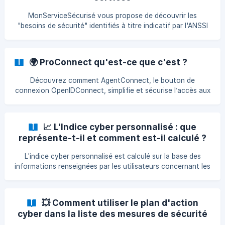
MonServiceSécurisé vous propose de découvrir les
"besoins de sécurité" identifiés à titre indicatif par l'ANSSI
pour chaque service. **Sélectionnez le niveau suggéré par
l'ANSSI **ou un niveau plus élevé si l'évaluation de l'ANSSI
vous semble insuffisante. Et revenez ajuster les besoins de
🌍 ProConnect qu'est-ce que c'est ?
sécurité de vos services quand vous le souhaitez. 3
catégories de niveaux de sécurité Basiques Modérés
Découvrez comment AgentConnect, le bouton de
Avancés ![]
connexion OpenIDConnect, simplifie et sécurise l’accès aux
(https://storage.crisp.chat/users/helpdesk/website/-/c/c/5/
applications de l’État pour les agents de la fonction
0/cc500b262ef1
publique française. Avec une seule identité numérique,
accédez facilement à tous les services connectés de
📈 L'Indice cyber personnalisé : que
l’État, tout en bénéficiant d’une sécurité renforcée grâce à
représente-t-il et comment est-il calculé ?
l’authentification multi-facteurs et à l’interopérabilité des
systèmes.
L'indice cyber personnalisé est calculé sur la base des
informations renseignées par les utilisateurs concernant les
mesures de sécurité proposées par l'ANSSI et la CNIL ainsi
que les mesures spécifiques ajoutées. Il fournit une
évaluation indicative du niveau de sécurisation du service.
💥 Comment utiliser le plan d'action
Effet du statut des mesures dans le calcul de l'indice cyber
cyber dans la liste des mesures de sécurité
personnalisé : Seules les mesures cochées comme faites et
?