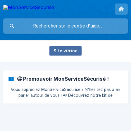
Site vitrine
🤩 Promouvoir MonServiceSécurisé !
Vous appréciez MonServiceSécurisé ? N'hésitez pas à en
parler autour de vous ! 📢 Découvrez notre kit de
communication Vous êtes convaincus de l'utilité de
MonServiceSécurisé et souhaitez en parler à vos
collègues, prestataires ou partenaires ? 👩‍🏫 Devenez
Ambassadeur/rice Vous souhaitez présenter